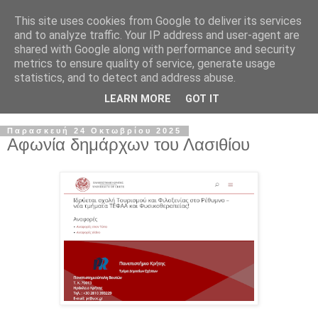
This site uses cookies from Google to deliver its services
and to analyze traffic. Your IP address and user-agent are
shared with Google along with performance and security
metrics to ensure quality of service, generate usage
statistics, and to detect and address abuse.
LEARN MORE
GOT IT
▼
Παρασκευή 24 Οκτωβρίου 2025
Αφωνία δημάρχων του Λασιθίου