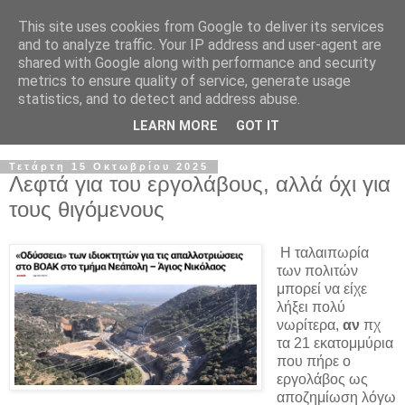
This site uses cookies from Google to deliver its services
and to analyze traffic. Your IP address and user-agent are
shared with Google along with performance and security
metrics to ensure quality of service, generate usage
statistics, and to detect and address abuse.
LEARN MORE
GOT IT
▼
Τετάρτη 15 Οκτωβρίου 2025
Λεφτά για του εργολάβους, αλλά όχι για
τους θιγόμενους
Η ταλαιπωρία
των πολιτών
μπορεί να είχε
λήξει πολύ
νωρίτερα,
αν
πχ
τα 21 εκατομμύρια
που πήρε ο
εργολάβος ως
αποζημίωση λόγω