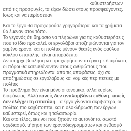
καθυστερήσεων
από τις προσφυγές, τα είχαν δώσει στους προσφεύγοντες.
Ισως και να περίσσευαν.
Και το έργο θα προχωρούσε γρηγορότερα, και τα χρήματα
θα έμεναν στον τόπο.
Το γεγονός ότι δημόσιο να πληρώνει για τις καθυστερήσεις
που το ίδιο προκαλεί, οι εργολάβοι αποζημιώνονται για τον
χαμένο χρόνο, και οι πολίτες μένουν θεατές ενός φαύλου
κύκλου σπατάλης, είναι απαράδεκτο.
Αν υπήρχε βούληση να προχωρήσουν τα έργα με διαφάνεια,
οι πόροι θα κατευθύνονταν στους ανθρώπους που
πραγματικά επηρεάζονται από τις αποφάσεις, όχι σε
αποζημιώσεις σε εργολάβους και νομικές περιπέτειες με
πολίτες.
Το πρόβλημα δεν είναι μόνο οικονομικό, αλλά κυρίως
διαφάνειας. Αλλά
κανείς δεν αναλαμβάνει ευθύνη, κανείς
δεν ελέγχει τη σπατάλη.
Τα έργα γίνονται ακριβότερα, οι
πολίτες πιο καχύποπτοι, και η ολοκλήρωση των έργων
καθυστερεί, όπως και η ταλαιπωρία.
Και στο τέλος, εκείνοι που ζητούν το αυτονόητο, σωστό
σχεδιασμό, τήρηση των χρονοδιαγραμμάτων και σεβασμό
στα χρήματα των φορολογουμένων, παρουσιάζονται σχεδόν