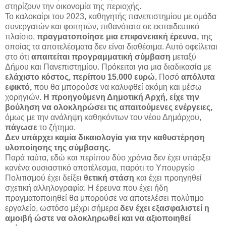
στηρίζουν την οικονομία της περιοχής.
Το καλοκαίρι του 2023, καθηγητής πανεπιστημίου με ομάδα
συνεργατών και φοιτητών, πιθανότατα σε εκπαιδευτικό
πλαίσιο,
πραγματοποίησε μια επιφανειακή έρευνα,
της
οποίας τα αποτελέσματα δεν είναι διαθέσιμα. Αυτό οφείλεται
στο ότι
απαιτείται προγραμματική σύμβαση
μεταξύ
Δήμου και Πανεπιστημίου. Πρόκειται για μια διαδικασία με
ελάχιστο κόστος, περίπου 15.000 ευρώ.
Ποσό
απόλυτα
εφικτό,
που θα μπορούσε να καλυφθεί ακόμη και μέσω
χορηγιών.
Η προηγούμενη Δημοτική Αρχή, είχε την
βούληση να ολοκληρώσει τις απαιτούμενες ενέργειες,
όμως με την ανάληψη καθηκόντων του νέου Δημάρχου,
πάγωσε
το ζήτημα.
Δεν υπάρχει καμία δικαιολογία για την καθυστέρηση
υλοποίησης της σύμβασης.
Παρά ταύτα, εδώ και περίπου δύο χρόνια δεν έχει υπάρξει
κανένα ουσιαστικό αποτέλεσμα, παρότι το Υπουργείο
Πολιτισμού έχει δείξει
θετική στάση
και έχει προηγηθεί
σχετική αλληλογραφία. Η έρευνα που έχει ήδη
πραγματοποιηθεί θα μπορούσε να αποτελέσει πολύτιμο
εργαλείο, ωστόσο μέχρι σήμερα
δεν έχει εξασφαλιστεί η
αμοιβή ώστε να ολοκληρωθεί και να αξιοποιηθεί