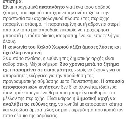
επίσημα.
Είναι πραγματικά
ακατανόητο
γιατί ένα τόσο σοβαρό
ζήτημα, που αφορά ταυτόχρονα την ανάπτυξη και την
προστασία του αρχαιολογικού πλούτου της περιοχής,
παραμένει στάσιμο. Η παρατεταμένη αυτή αδράνεια στερεί
από τον τόπο μια σπουδαία ευκαιρία να προχωρήσει
μπροστά με τρόπο δίκαιο, ισορροπημένο και επωφελή για
όλους.
Η κοινωνία του Καλού Χωριού αξίζει άμεσες λύσεις και
όχι άλλη αναμονή.
Σε αυτό το πλαίσιο, η ευθύνη της δημοτικής αρχής είναι
καθοριστική. Μέχρι σήμερα,
δύο χρόνια μετά, το ζήτημα
έχει παραμείνει σε εκκρεμότητα,
χωρίς να έχουν γίνει οι
απαραίτητες ενέργειες για την προώθηση της
προγραμματικής σύμβασης με το Πανεπιστήμιο. Η
απουσία
αποφασιστικών κινήσεων
δεν δικαιολογείται, ιδιαίτερα
όταν πρόκειται για ένα θέμα που μπορεί να καθορίσει το
μέλλον της περιοχής. Είναι καιρός
η δημοτική αρχή να
αναλάβει τις ευθύνες της,
να κινηθεί με αποφασιστικότητα
και να δώσει άμεσα τέλος σε μια εκκρεμότητα που κρατά τον
τόπο δέσμιο της αδράνειας.