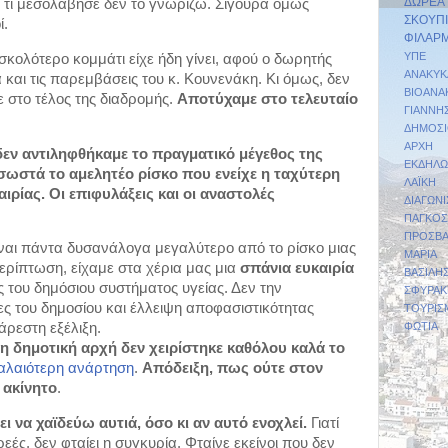
ΔΩΡΕΑ
 τι μεσολάβησε δεν το γνωρίζω. Σίγουρα όμως 
ΣΚΟΥΠΙ
ί.
ΦΙΛΑΡ
ΥΠΕ
δυσκολότερο κομμάτι είχε ήδη γίνει, αφού ο δωρητής 
ΑΝΑΚΥΚ
ια και τις παρεμβάσεις του κ. Κουνενάκη. Κι όμως, δεν 
ΒΙΟΑΝΑ
στο τέλος της διαδρομής. 
Αποτύχαμε στο τελευταίο 
ΓΙΑ
ΔΗΜΟΣΙ
ΑΡΧΗ 
δεν αντιληφθήκαμε το πραγματικό μέγεθος της 
ΕΚΔΗΛΩ
σωστά το αμελητέο ρίσκο που ενείχε η ταχύτερη 
ΛΑΪΚ
ιρίας. Οι επιφυλάξεις και οι αναστολές 
ΔΙΑΓΩΝ
ΠΑΓΚΟ
ΠΡΟΣΒΑ
ίναι πάντα δυσανάλογα μεγαλύτερο από το ρίσκο μιας 
ΜΑΡΙΑ
ερίπτωση, είχαμε στα χέρια μας μια
 σπάνια ευκαιρία 
ΒΑΣΙΛΗ
του δημόσιου συστήματος υγείας. Δεν την 
ΣΦΥΡ
ς του δημοσίου και έλλειψη αποφασιστικότητας 
ΤΟΥΡΙΣ
ΦΩΤΙΑ
ρεστη εξέλιξη.​
η δημοτική αρχή δεν χειρίστηκε καθόλου καλά το 
αλαιότερη ανάρτηση
. 
Απόδειξη, πως ούτε στον 
 ακίνητο
.
ι να χαϊδεύω αυτιά, όσο κι αν αυτό ενοχλεί. 
Γιατί 
εές, δεν φταίει η συγκυρία. Φταίνε εκείνοι που δεν 