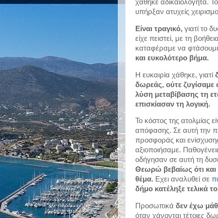
χάθηκε αδικαιολόγητα. Το
υπήρξαν ατυχείς χειρισμο
Είναι τραγικό,
 γιατί το 
είχε πειστεί, με τη βοήθε
καταφέραμε να φτάσουμε 
και ευκολ​ότερο βήμα.
Η ευκαιρία χάθηκε, γιατί 
δωρεάς, ούτε ζυγίσαμε 
λύση μεταβίβασης τη ετα
επισκίασαν τη λογική.
Το κόστος της ατολμίας ε
απόφασης. Σε αυτή την π
προσφοράς και ενίσχυσης 
αξιοποιήσαμε. Παθογένειε
οδήγησαν σε αυτή τη δυσά
Θεωρώ βεβαίως ότι και 
θέμα. 
Εχει αναλυθεί σε 
π
δήμο κατέληξε τελικά το
Προσωπικά 
δεν έχω μάθε
όταν χάνονται τέτοιες δωρ