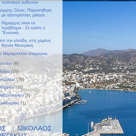
πολιτικών ευθυνών
ιώργος Ξένος: Παραιτήθηκε
με αξιοπρέπεια, μίλησε ...
 δήμαρχος είναι το
πρόβλημα - Σε κρίση η
“Ενωτική...
πό την ελπίδα, στη χαμένη
θητεία Μενεγάκη
ο Μεραμπέλλο στεγνώνει
Ιουνίου
(6)
Μαΐου
(15)
Απριλίου
(36)
Μαρτίου
(10)
Φεβρουαρίου
(3)
Ιανουαρίου
(1)
ΤΕΣ
ΙΟΣ ΝΙΚΟΛΑΟΣ
ΝΕΓΑΚΗΣ