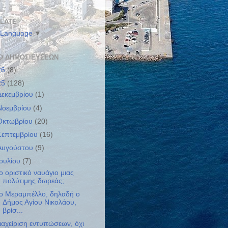
LATE
 Language
▼
Ο ΔΗΜΟΣΙΕΎΣΕΩΝ
26
(8)
25
(128)
Δεκεμβρίου
(1)
Νοεμβρίου
(4)
Οκτωβρίου
(20)
Σεπτεμβρίου
(16)
Αυγούστου
(9)
Ιουλίου
(7)
​Το οριστικό ναυάγιο μιας
πολύτιμης δωρεάς​;
ο Μεραμπέλλο, δηλαδή ο
Δήμος Αγίου Νικολάου,
βρίσ...
ιαχείριση εντυπώσεων, όχι