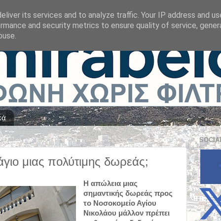
liver its services and to analyze traffic. Your IP address and u
rmance and security metrics to ensure quality of service, gene
buse.
κά
SOCIA
υάγιο μιας πολύτιμης δωρεάς​;
Η απώλεια μιας 
σημαντικής δωρεάς προς 
το Νοσοκομείο Αγίου 
Νικολάου ​μάλλον πρέπει 