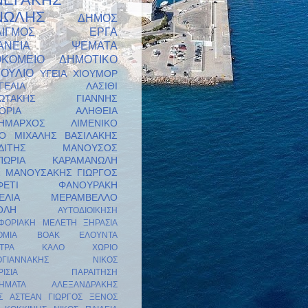
ΝΩΛΗΣ
ΔΗΜΟΣ
ΙΓΜΟΣ
ΕΡΓΑ
ΑΝΕΙΑ
ΨΕΜΑΤΑ
ΚΟΜΕΙΟ
ΔΗΜΟΤΙΚΟ
ΟΥΛΙΟ
ΥΓΕΙΑ
ΧΙΟΥΜΟΡ
ΓΕΛΙΑ
ΛΑΣΙΘΙ
ΚΙΩΤΑΚΗΣ ΓΙΑΝΝΗΣ
ΟΡΙΑ
ΑΛΗΘΕΙΑ
ΔΗΜΑΡΧΟΣ
ΛΙΜΕΝΙΚΟ
ΙΟ
ΜΙΧΑΛΗΣ ΒΑΣΙΛΑΚΗΣ
ΙΑΔΙΤΗΣ ΜΑΝΟΥΣΟΣ
ΠΩΡΙΑ
ΚΑΡΑΜΑΝΩΛΗ
ΜΑΝΟΥΣΑΚΗΣ ΓΙΩΡΓΟΣ
ΦΕΤΙ
ΦΑΝΟΥΡΑΚΗ
ΕΛΙΑ
ΜΕΡΑΜΒΕΛΛΟ
ΟΛΗ
ΑΥΤΟΔΙΟΙΚΗΣΗ
ΦΟΡΙΑΚΗ ΜΕΛΕΤΗ
ΞΗΡΑΣΙΑ
ΟΜΙΑ
ΒΟΑΚ
ΕΛΟΥΝΤΑ
ΤΡΑ
ΚΑΛΟ ΧΩΡΙΟ
ΝΟΓΙΑΝΝΑΚΗΣ ΝΙΚΟΣ
ΙΣΙΑ
ΠΑΡΑΙΤΗΣΗ
ΗΜΑΤΑ
ΑΛΕΞΑΝΔΡΑΚΗΣ
Σ
ΑΣΤΕΑΝ
ΓΙΩΡΓΟΣ ΞΕΝΟΣ