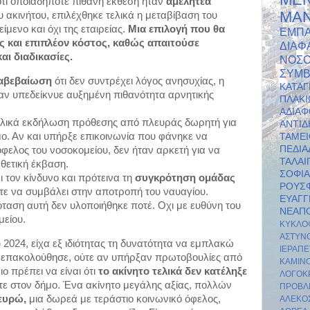
 ότι οποιαδήποτε πιθανή έκθεση ήταν 
αμελητέα 
ΜΑ
υ ακινήτου, επιλέχθηκε τελικά η μεταβίβαση του 
ίμενο και όχι της εταιρείας.
 Μια επιλογή που θα 
ΕΜΠΑ
 και επιπλέον κόστος, καθώς απαιτούσε 
ΔΙΑΦ
αι διαδικασίες.
ΝΟΣΟ
ΣΥΜΒ
αβεβαίωση 
ότι δεν συντρέχει λόγος ανησυχίας, η 
ΚΑΤΑΓ
ν υπεδείκνυε αυξημένη πιθανότητα αρνητικής 
ΠΛΑ
ΑΔΙΑΦ
ελικά εκδήλωση πρόθεσης από πλευράς δωρητή για 
ΑΝΤΙ
ο. Αν και υπήρξε επικοινωνία που φάνηκε να 
ΤΑΜΕ
ΠΕΔ
όφελος του νοσοκομείου, δεν ήταν αρκετή για να 
ΤΑΛΑΙ
θετική έκβαση.
ΣΟΦΙΑ
 τον κίνδυνο και πρότεινα τη 
συγκρότηση ομάδας 
ΡΟΥΣ
τε να συμβάλει στην αποτροπή του ναυαγίου. 
ΕΥΑΓΓ
ταση αυτή δεν υλοποιήθηκε ποτέ. Οχι με ευθύνη του 
ΝΕΑΠ
είου.
ΚΥΚΛΟ
ΑΣΤΥΝ
2024, είχα εξ ιδιότητας τη δυνατότητα να εμπλακώ 
ΙΕΡΑΠΕ
ι επακολούθησε, ούτε αν υπήρξαν πρωτοβουλίες από 
ΚΑΜΙ
ο πρέπει να είναι ότι 
το ακίνητο τελικά δεν κατέληξε 
ΛΟΓΟΚΡ
 ούτε στον δήμο. Ένα ακίνητο μεγάλης αξίας, πολλών 
ΠΡΟΒΛ
ευρώ,
 μια δωρεά με τεράστιο κοινωνικό όφελος, 
ΑΛΕΚΟ