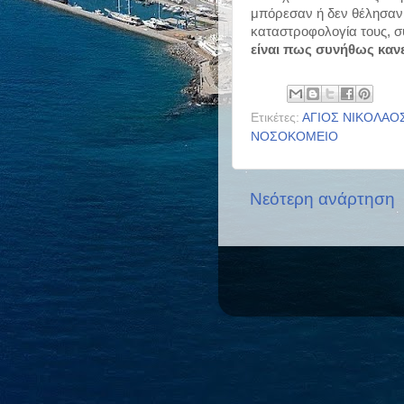
μπόρεσαν ή δεν θέλησαν ν
καταστροφολογία τους, 
είναι πως συνήθως κανε
Ετικέτες:
ΑΓΙΟΣ ΝΙΚΟΛΑΟ
ΝΟΣΟΚΟΜΕΙΟ
Νεότερη ανάρτηση