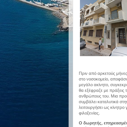
Πριν από αρκετούς μήνες,
στο νοσοκομείο, αποφάσι
μεγάλο ακίνητο, συγκεκρι
θα εξέφραζε με πράξεις τ
ανθρώπους του. Μια προ
συμβάλει καταλυτικά στ
λειτουργήσει ως κίνητρο 
φιλοξενίας.
Ο δωρητής, επηρεασμένο