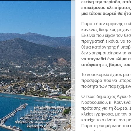
εκείνη την περίοδο, απ
επικείμενου κλεισίματος
μια τέτοια δωρεά θα ήτα
Παρότι ήταν εμφανής ο κί
κανένας θεσμικός μηχανι
Εκείνοι που είχαν τον θε
πραγματική εικόνα, να το
θέμα κατάργησης ή υποβά
δεν χρησιμοποίησαν τα κα
να παγιωθεί ένα κλίμα 
απόφαση εις βάρος του
Το νοσοκομείο έχασε μια 
προσφορά που θα μπορούσ
ποιότητα των παρεχόμεν
Ο τέως δήμαρχος Αγίου Ν
Νοσοκομείου, κ. Κουνενάκ
πρότασης για τη δωρεά. 
κλείσει γρήγορα, με την 
κατείχε το ακίνητο, αντι
Παρά τη ενημέρωση του κ