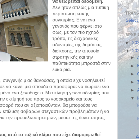
να θεωρείται δεδομένη. 
Δεν ​ήταν απλώς μια τυπική 
TRANS
περίπτωση ​κακής 
συγκυρίας. Είναι ένα 
Select
γεγονός που φέρνει στο 
φως, με τον πιο ηχηρό 
ΑΡΧΕΊ
τρόπο, τις διαχρονικές 
►
20
αδυναμίες της δημόσιας 
▼
20
διοίκησης, την ​απουσία 
στρατηγικής και την 
►
παθητικότητα μπροστά στην 
►
ευκαιρία.
►
 συγγενής μιας θανούσας, η οποία είχε νοσηλευτεί 
►
σε να κάνει μια σπουδαία προσφορά: να δωρίσει ένα 
►
μένα ένα ξενοδοχείο. Μια κίνηση γενναιοδωρίας που 
▼
ην εκτίμησή του προς το νοσοκομείο και τους 
σφορά που αν αξιοποιούνταν, θα μπορούσε να 
​
ην επίλυση σοβαρών στεγαστικών προβλημάτων ή να 
για την προσέλκυση ιατρών, μέσω της δυνατότητας 
Τ
ς από το τοξικό κλίμα που είχε διαμορφωθεί 
Δ