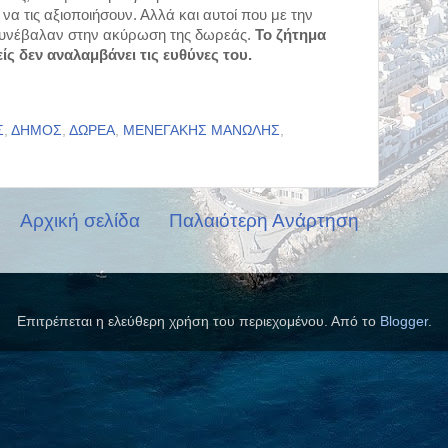
α τις αξιοποιήσουν. Αλλά και αυτοί που με την 
συνέβαλαν στην ακύρωση της δωρεάς. 
Το ζήτημα 
ίς δεν αναλαμβάνει τις ευθύνες του.
Σ
,
ΔΗΜΟΣ
,
ΔΩΡΕΑ
,
ΜΕΝΕΓΑΚΗΣ ΜΑΝΩΛΗΣ
,
Αρχική σελίδα
Παλαιότερη Ανάρτηση
Επιτρέπεται η ελεύθερη χρήση του περιεχομένου. Από το
Blogger
.