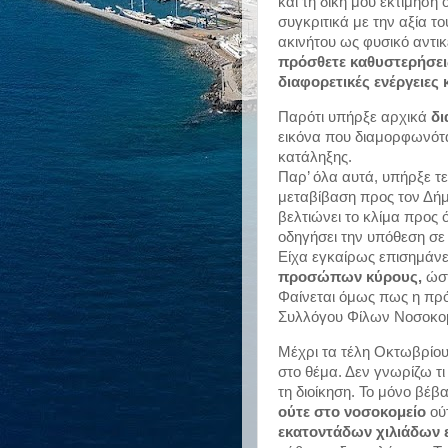
και τη δική μου εκτίμηση
συγκριτικά με την αξία το
ακινήτου ως φυσικό αντικε
πρόσθετε καθυστερήσεις
διαφορετικές ενέργειες κ
Παρότι υπήρξε αρχικά 
δι
εικόνα που διαμορφωνότα
κατάληξης.
Παρ’ όλα αυτά, υπήρξε τ
μεταβίβαση προς τον Δήμ
βελτιώνει το κλίμα προς 
οδηγήσει την υπόθεση σε 
Είχα εγκαίρως επισημάνει
προσώπων κύρους,
 ώσ
Φαίνεται όμως πως η πρό
Συλλόγου Φίλων Νοσοκομ
Μέχρι τα τέλη Οκτωβρίου 
στο θέμα. Δεν γνωρίζω τ
τη διοίκηση. Το μόνο βέβαι
ούτε στο νοσοκομείο
εκατοντάδων χιλιάδων 