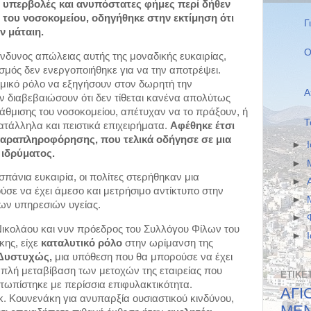
ό υπερβολές και ανυπόστατες φήμες περί δήθεν 
 του νοσοκομείου, οδηγήθηκε στην εκτίμηση ότι 
Γ
ν μάταιη.
Ο
νδυνος απώλειας αυτής της μοναδικής ευκαιρίας, 
σμός δεν ενεργοποιήθηκε για να την αποτρέψει. 
σμικό ρόλο να εξηγήσουν στον δωρητή την 
Α
ν διαβεβαιώσουν ότι δεν τίθεται κανένα απολύτως 
θμισης του νοσοκομείου, απέτυχαν να το πράξουν, ή 
Τ
τάλληλα και πειστικά επιχειρήματα. 
Αφέθηκε έτσι 
παραπληροφόρησης, που τελικά οδήγησε σε μια 
►
 ιδρύματος.
►
σπάνια ευκαιρία, οι πολίτες στερήθηκαν μια 
►
ε να έχει άμεσο και μετρήσιμο αντίκτυπο στην 
►
ων υπηρεσιών υγείας.
►
ικολάου και νυν πρόεδρος του Συλλόγου Φίλων του 
►
ης, είχε 
καταλυτικό ρόλο
 στην ωρίμανση της 
Δυστυχώς, 
μια υπόθεση που θα μπορούσε να έχει 
απλή μεταβίβαση των μετοχών της εταιρείας που 
ΕΤΙΚΈ
μετωπίστηκε με περίσσια επιφυλακτικότητα. 
ΑΓ
. Κουνενάκη για ανυπαρξία ουσιαστικού κινδύνου, 
ΜΕ