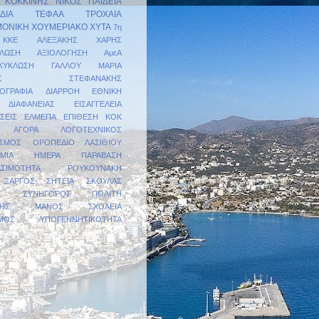
ΚΟΚΚΙΝΗΣ ΝΙΚΟΣ
ΠΑΙΔΕΙΑ
ΔΙΑ
ΤΕΦΑΑ
ΤΡΟΧΑΙΑ
ΜΟΝΙΚΗ
ΧΟΥΜΕΡΙΑΚΟ
ΧΥΤΑ
7η
KKE
ΑΛΕΞΑΚΗΣ ΧΑΡΗΣ
ΛΩΣΗ
ΑΞΙΟΛΟΓΗΣΗ
ΑμεΑ
ΚΥΚΛΩΣΗ
ΓΑΛΛΟΥ ΜΑΡΙΑ
ΝΝΗΣ ΣΤΕΦΑΝΑΚΗΣ
ΟΓΡΑΦΙΑ
ΔΙΑΡΡΟΗ
ΕΘΝΙΚΗ
ΔΙΑΦΑΝΕΙΑΣ
ΕΙΣΑΓΓΕΛΕΙΑ
ΣΕΙΣ
ΕΛΜΕΠΑ
ΕΠΙΘΕΣΗ
ΚΟΚ
Η ΑΓΟΡΑ
ΛΟΓΟΤΕΧΝΙΚΟΣ
ΙΣΜΟΣ
ΟΡΟΠΕΔΙΟ ΛΑΣΙΘΙΟΥ
ΣΜΙΑ ΗΜΕΡΑ
ΠΑΡΑΒΑΣΗ
ΣΙΜΟΤΗΤΑ
ΡΟΥΚΟΥΝΑΚΗ
ΣΑΡΓΟΣ
ΣΗΤΕΙΑ
ΣΚΟΥΛΑΣ
Σ
ΣΥΝΗΓΟΡΟΣ ΠΟΛΙΤΗ
ΑΚΗΣ ΜΑΝΟΣ
ΣΧΟΛΕΙΑ
ΜΟΣ
ΥΠΟΓΕΝΝΗΤΙΚΟΤΗΤΑ