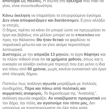
αποτυχία ως πολίτες.
Η σιωπή στο
έγκλημα
που πάει να
γίνει, είναι συνυπευθυνότητα.
Κάνω έκκληση
να σταματήσει το επιχειρούμενο έγκλημα.
Δεν είναι αποφασίζομεν και διατάσσομεν.
Εχουν αλλάξει
οι εποχές.
Ο δήμος πρέπει να κάνει ότι μπορεί ώστε να προχωρήσει το
έργο και βεβαίως στο μέλλον μπορεί να το
επεκτείνει
και
προς την θάλασσα.
Θα ήταν θετικό
να φαρδύνει το
παραλιακό μέτωπο και να γίνει ακόμα περισσότερο
λειτουργικό.
Δυστυχώς
με την
απραξία 13 μηνών,
το έργο
θάφτηκε
και
το πλέον πιθανό είναι ότι
τα χρήματα χαθούν,
όπως και η
ευκαιρία να αλλάξει εικόνα μια περιοχή που έχει μείνει η ίδια
για πάνω από
60 χρόνια,
χωρίς κανένα ουσιαστικό νέο έργο
από πλευράς δήμου.
Πιστεύω πως ανάλογη
αγωνία
μοιράζομαι με πολλούς
συνδημότες.
Πέρα και πάνω από πολιτικές και
κομματικές αναφορές.
Το δημοσίευμα της "Ανατολής",
ανάλογη αγωνία εκφράζει.
Αν νοιαζόμαστε πραγματικά
για
τον δήμο, την πόλη,
αν αγαπούμε τον τόπο μας,
δεν
μπορούμε να προσποιούμαστε ότι όλα πάνε καλά.