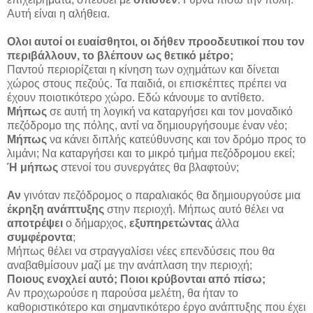
Αυτή είναι η αλήθεια.
Ολοι αυτοί οι ευαίσθητοι, οι δήθεν προοδευτικοί που τον
περιβάλλουν, το βλέπουν ως θετικό μέτρο;
Παντού περιορίζεται η κίνηση των οχημάτων και δίνεται
χώρος στους πεζούς. Τα παιδιά, οι επισκέπτες πρέπει να
έχουν ποιοτικότερο χώρο. Εδώ κάνουμε το αντίθετο.
Μήπως
σε αυτή τη λογική να καταργήσει και τον μοναδικό
πεζόδρομο της πόλης, αντί να δημιουργήσουμε έναν νέο;
Μήπως
να κάνει διπλής κατεύθυνσης και τον δρόμο προς το
λιμάνι; Να καταργήσει και το μικρό τμήμα πεζόδρομου εκεί;
Ή μήπως
στενοί του συνεργάτες θα βλαφτούν;
Αν
γινόταν πεζόδρομος ο παραλιακός θα δημιουργούσε μια
έκρηξη ανάπτυξης
στην περιοχή. Μήπως αυτό θέλει να
αποτρέψει
ο δήμαρχος,
εξυπηρετώντας
άλλα
συμφέροντα
;
Μήπως θέλει να στραγγαλίσει νέες επενδύσεις που θα
αναβαθμίσουν μαζί με την ανάπλαση την περιοχή;
Ποιους ενοχλεί αυτό; Ποιοι κρύβονται από πίσω;
Αν προχωρούσε η παρούσα μελέτη, θα ήταν το
καθοριστικότερο και σημαντικότερο έργο ανάπτυξης που έχει