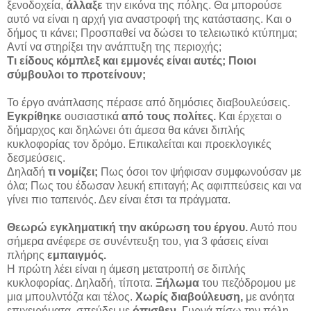
ξενοδοχεία,
άλλαξε
την εικόνα της πόλης. Θα μπορούσε
αυτό να είναι η αρχή για αναστροφή της κατάστασης. Και ο
δήμος τι κάνει; Προσπαθεί να δώσει το τελειωτικό κτύπημα;
Αντί να στηρίξει την ανάπτυξη της περιοχής;
Τι είδους κόμπλεξ και εμμονές είναι αυτές; Ποιοι
σύμβουλοι το προτείνουν;
Το έργο ανάπλασης πέρασε από δημόσιες διαβουλεύσεις.
Εγκρίθηκε
ουσιαστικά
από τους πολίτες.
Και έρχεται ο
δήμαρχος και δηλώνει ότι άμεσα θα κάνει διπλής
κυκλοφορίας τον δρόμο. Επικαλείται και προεκλογικές
δεσμεύσεις.
Δηλαδή
τι νομίζει;
Πως όσοι τον ψήφισαν συμφωνούσαν με
όλα; Πως του έδωσαν λευκή επιταγή; Ας αφιππεύσεις και να
γίνει πιο ταπεινός. Δεν είναι έτσι τα πράγματα.
Θεωρώ εγκληματική την ακύρωση του έργου.
Αυτό που
σήμερα ανέφερε σε συνέντευξη του, για 3 φάσεις είναι
πλήρης
εμπαιγμός.
Η πρώτη λέει είναι η άμεση μετατροπή σε διπλής
κυκλοφορίας. Δηλαδή, τίποτα.
Ξήλωμα
του πεζόδρομου με
μια μπουλντόζα και τέλος.
Χωρίς διαβούλευση,
με ανόητα
επιχειρήματα, σπεύδει με
όπισθεν
. Γυρνά πίσω την πόλη.