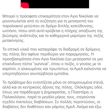
Μπορεί η πρόσφατη επικαιρότητα στον Αγιο Νικόλαο να
μονοπωλείται από τη συζήτηση για τη μετατροπή του
παραλιακού μετώπου σε δρόμο διπλής κατεύθυνσης,
ωστόσο, πίσω από αυτό κρύβεται η πλήρης απαξίωση της
βιώσιμης ανάπτυξης και το καθημερινό μαρτύριο της πεζής
μετακίνησης.
Το οπτικό υλικό που καταγράφει τη διαδρομή σε δρόμους
της πόλης δεν αφήνει περιθώριο για παρερμηνείες. Η
προσβασιμότητα στον Αγιο Νικόλαο έχει μετατραπεί σε μια
επικίνδυνη πίστα "survival", όπου ο πεζός, ο γονέας με το
καρότσι, ο ηλικιωμένος και πρωτίστως τα ΑμεΑ καλούνται να
υπερπηδήσουν ανυπέρβλητα εμπόδια.
Το πρόβλημα δεν εντοπίζεται μόνο σε απομονωμένα στενά,
αλλά και σε κεντρικούς άξονες της πόλης. Ολόκληρες οδοί,
όπως για παράδειγμα η Δημοκρατίας, η Πλαστήρα, η
Παλαιολόγου, παρά το μεγάλο μήκος τους, στερούνται
σχεδόν παντελώς διαβάσεων. Σε πολλές περιπτώσεις, οι
διαβάσεις δεν διαθέτουν καν ράμπες ΑμεΑ. Ακόμα και έξω